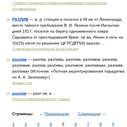
Словарь-справочник терминов нормативно-технической
документации
РАЗЛИВ
— ж. д. станция и поселок в 34 км от Ленинграда,
48
место тайного пребывания В. И. Ленина после Июльских
дней 1917; поселок на берегу одноименного озера.
Скрываясь от преследований Врем. пр ва, Ленин в ночь на
10(23) июля по решению ЦК РСДРП(б) выехал …
Советская историческая энциклопедия
разлив
— разлив, разливы, разлива, разливов, разливу,
49
разливам, разлив, разливы, разливом, разливами, разливе,
разливах (Источник: «Полная акцентуированная парадигма
по А. А. Зализняку») …
Формы слов
разлив
— разл ив, а …
50
Русский орфографический словарь
Страницы
←
Предыдущая
Следующая
→
1
2
3
4
5
6
7
8
9