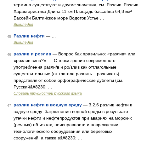
термина существуют и другие значения, см. Разлив. Разлив
Характеристика Длина 11 км Площадь бассейна 64,8 км²
Бассейн Балтийское море Водоток Устье …
Википедия
Разлив нефти
— …
45
Википедия
разлив и розлив
— Вопрос Как правильно: «разлив» или
46
«розлив вина?» С точки зрения современного
употребления разли/в и ро/злив как отглагольные
существительные (от глагола разлить – разливать)
представляют собой орфографические дублеты (см.
Русский&#8230; …
Словарь трудностей русского языка
разлив нефти в водную среду
— 3.2.6 разлив нефти в
47
водную среду: Загрязнения водной среды в результате
утечки нефти и нефтепродуктов при авариях на морских
(речных) объектах, неисправности и повреждении
технологического оборудования или береговых
сооружений, а также в&#8230; …